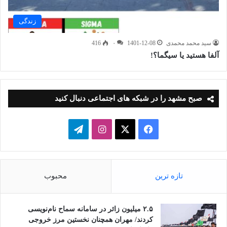
زندگی
سید محمد محمدی
1401-12-08
۰
416
آلفا هستید یا سیگما؟!
صبح مشهد را در شبکه های اجتماعی دنبال کنید
فیسبوک
ایکس
اینستاگرام
تلگرام
تازه ترین
محبوب
۲.۵ میلیون زائر در سامانه سماح نام‌نویسی
کردند/ مهران همچنان نخستین مرز خروجی