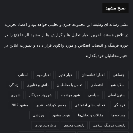
صبح مشهد
مشی رسانه ای وظیفه این مجموعه خبری و تحلیلی خواهد بود و اعضاء تحریریه
در تلاش هستند، آخرین اخبار تحلیل ها و گزارش ها از مشهد الرضا (ع) را در
حوزه فرهنگ و اقتصاد، انعکاس و مورد واکاوی قرار داده و بصورت آنلاین در
اختیار مخاطبان خود بگذارند.
اجتماعی
اخبار افغانستان
اخبار غدیر
اخبار مهم
استانی
اسلاید شو
اقتصادی
تعامل با مخاطبان
دانش و فناوری
زندگی
ستون اصلی
سیاسی
شهر هوشمند
شهروند خبرنگار
شهری
فرهنگی
فعالیت های اجتماعی
مجمع نکوداشت غدیر
مشهد 2017
مصاحبه‌ها
مقالات و تحلیل‌ها
هویت مشهد
ورزشی
پایتخت فرهنگ اسلامی
پایتخت معنوی
پربازدیدترین ها