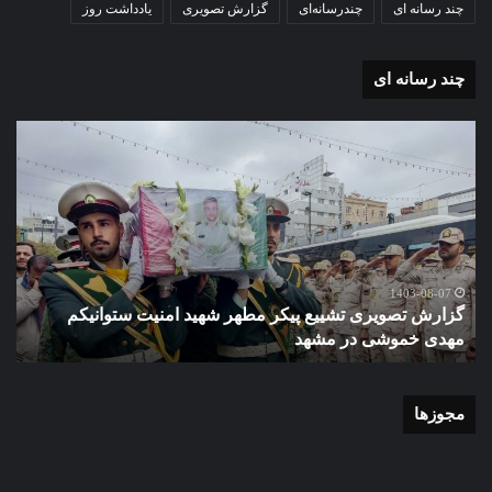
چند رسانه ای
چندرسانه‌ای
گزارش تصویری
یادداشت روز
چند رسانه ای
گزارش
گزا
تصویری
تصو
تشییع
آغاز
پیکر
سا
مطهر
تحص
شهید
دبی
امنیت
نمو
گ
ستوانیکم
دول
1403-08-07
گزارش تصویری تشییع پیکر مطهر شهید امنیت ستوانیکم
د
مهدی
دخت
مهدی خموشی در مشهد
ش
خموشی
کوث
در
با
مشهد
حضو
منط
مجوزها
یک
و
نای