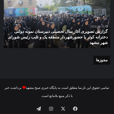
آغاز
دهک
سال
مدر
تحصیلی
ور
دبیرستان
مش
نمونه
2024-09-23
گزارش تصویری آغاز سال تحصیلی دبیرستان نمونه دولتی
دولتی
دخترانه کوثر با حضورشهردار منطقه یک و نایب رئیس شورای
دخترانه
شهر مشهد
م
کوثر
با
حضورشهردار
منطقه
مجوزها
یک
و
نایب
رئیس
شورای
تمامی حقوق این تارنما متعلق است به پایگاه خبری صبح مشهد
برداشت خبر
شهر
با ذکر منبع بلامانع است
مشهد
فیسبوک
ایکس
اینستاگرام
تلگرام