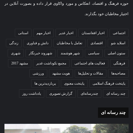
حوزه فرهنگ و اقتصاد، انعکاس و مورد واکاوی قرار داده و بصورت آنلاین در
اختیار مخاطبان خود بگذارند.
اجتماعی
اخبار افغانستان
اخبار غدیر
اخبار مهم
استانی
اسلاید شو
اقتصادی
تعامل با مخاطبان
دانش و فناوری
زندگی
ستون اصلی
سیاسی
شهر هوشمند
شهروند خبرنگار
شهری
فرهنگی
فعالیت های اجتماعی
مجمع نکوداشت غدیر
مشهد 2017
مصاحبه‌ها
مقالات و تحلیل‌ها
هویت مشهد
ورزشی
پایتخت فرهنگ اسلامی
پایتخت معنوی
پربازدیدترین ها
چند رسانه ای
چندرسانه‌ای
گزارش تصویری
یادداشت روز
چند رسانه ای
گزارش
مو
تصویری
گرا