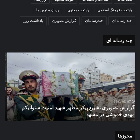
پایتخت فرهنگ اسلامی
پایتخت معنوی
پربازدیدترین ها
چند رسانه ای
چندرسانه‌ای
گزارش تصویری
یادداشت روز
چند رسانه ای
گزارش
مو
تصویری
گرا
آغاز
دهک
سال
مدر
تحصیلی
ور
دبیرستان
مش
نمونه
1403-07-02
گزارش تصویری آغاز سال تحصیلی دبیرستان نمونه دولتی
دولتی
دخترانه کوثر با حضورشهردار منطقه یک و نایب رئیس شورای
دخترانه
شهر مشهد
م
کوثر
با
حضورشهردار
منطقه
مجوزها