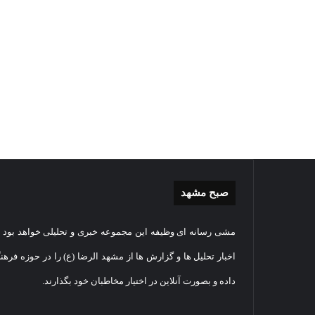
صبح مشهد
گزارش
غباررو
مشی رسانه ای وظیفه این مجموعه خبری و تحلیلی خواهد بود و
تصویری
مضجع
اقامه
نورانی
اخبار تحلیل ها و گزارش ها از مشهد الرضا (ع) را در حوزه فرهن
نماز
امام
داده و بصورت آنلاین در اختیار مخاطبان خود بگذارند.
عید
رضا(عل
سعید
السلام
1405-03-06
قربان
+