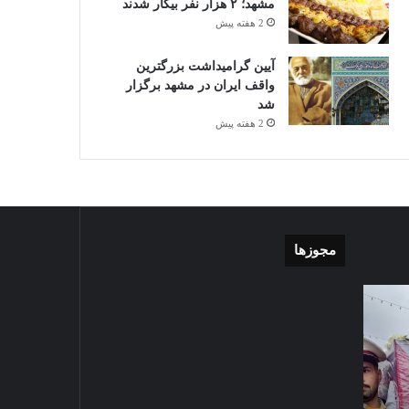
مشهد؛ ۲ هزار نفر بیکار شدند
2 هفته پیش
آیین گرامیداشت بزرگترین
واقف ایران در مشهد برگزار
شد
2 هفته پیش
مجوزها
گزارش
موشن
تصویری
گرافی
آغاز
دهکده
سال
مدرن
1403-07-02
تحصیلی
ورزشی
گزارش تصویری آغاز سال
دبیرستان
مشهد
تحصیلی دبیرستان نمونه دولتی
نمونه