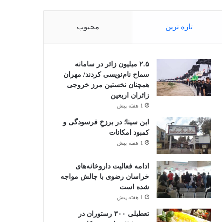
تازه ترین
محبوب
۲.۵ میلیون زائر در سامانه
سماح نام‌نویسی کردند/ مهران
همچنان نخستین مرز خروجی
زائران اربعین
1 هفته پیش
ابن سینا؛ در برزخِ فرسودگی و
کمبود امکانات
1 هفته پیش
ادامه فعالیت داروخانه‌های
خراسان رضوی با چالش مواجه
شده است
1 هفته پیش
تعطیلی ۳۰۰ رستوران در