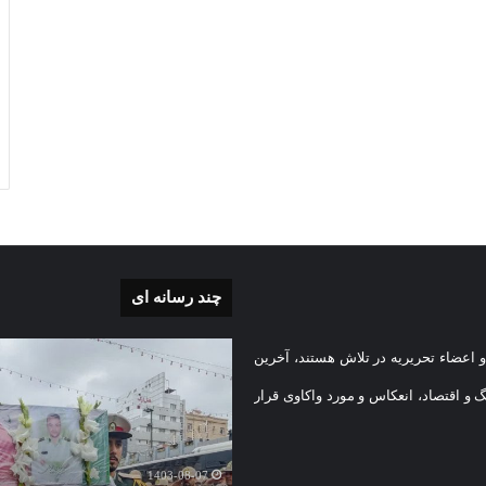
چند رسانه ای
بی
گزارش
 اعضاء تحریریه در تلاش هستند، آخرین
تصویری
تشییع
گ و اقتصاد، انعکاس و مورد واکاوی قرار
پیکر
یه
مطهر
)
شهید
1403-08-07
امنیت