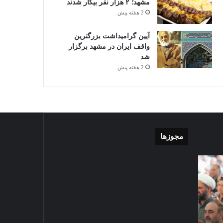
مشهد؛ ۲ هزار نفر بیکار شدند
2 هفته پیش
آیین گرامیداشت بزرگترین
واقف ایران در مشهد برگزار
شد
2 هفته پیش
مجوزها
غبارروبی
گزارش
مضجع
تصویری
نورانی
تشییع
امام
پیکر
رضا(علیه
مطهر
السلام)
شهید
2024-10-28
+
امنیت