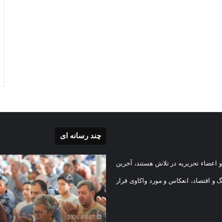
چند رسانه ای
گزارش
 اعضاء تحریریه در تلاش هستند، آخرین
تصویری
اقامه
گ و اقتصاد، انعکاس و مورد واکاوی قرار
نماز
ی
عید
سعید
2026-05-27
قربان