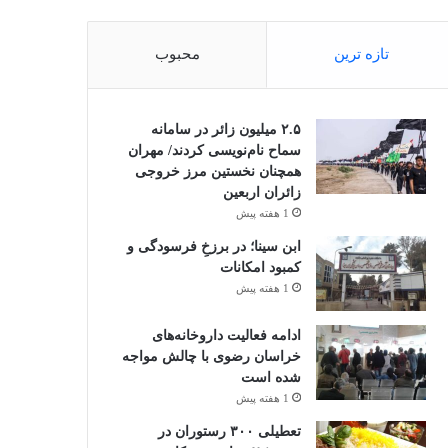
تازه ترین
محبوب
۲.۵ میلیون زائر در سامانه
سماح نام‌نویسی کردند/ مهران
همچنان نخستین مرز خروجی
زائران اربعین
1 هفته پیش
ابن سینا؛ در برزخِ فرسودگی و
کمبود امکانات
1 هفته پیش
ادامه فعالیت داروخانه‌های
خراسان رضوی با چالش مواجه
شده است
1 هفته پیش
تعطیلی ۳۰۰ رستوران در