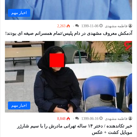
اخبار مهم
فاطمه مشهدی
1399-11-06
۰
2,263
آدمکش معروف مشهدی در دام پلیس/تمام همسرانم صیغه ای بودند!
اخبار مهم
فاطمه مشهدی
1399-06-16
۰
8,848
خبر تکاندهنده / دختر ۱۴ ساله تهرانی مادرش را با سیم شارژر
موبایل کشت + عکس