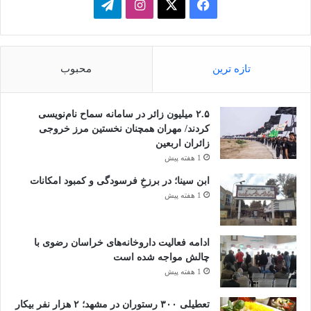
فیسبوک
ایکس
اینستاگرام
تلگرام
تازه ترین
محبوب
۲.۵ میلیون زائر در سامانه سماح نام‌نویسی
کردند/ مهران همچنان نخستین مرز خروجی
زائران اربعین
1 هفته پیش
ابن سینا؛ در برزخِ فرسودگی و کمبود امکانات
1 هفته پیش
ادامه فعالیت داروخانه‌های خراسان رضوی با
چالش مواجه شده است
1 هفته پیش
تعطیلی ۳۰۰ رستوران در مشهد؛ ۲ هزار نفر بیکار