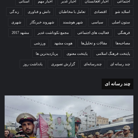
اجتماعی
اخبار افغانستان
اخبار غدیر
اخبار مهم
استانی
اسلاید شو
اقتصادی
تعامل با مخاطبان
دانش و فناوری
زندگی
ستون اصلی
سیاسی
شهر هوشمند
شهروند خبرنگار
شهری
فرهنگی
فعالیت های اجتماعی
مجمع نکوداشت غدیر
مشهد 2017
مصاحبه‌ها
مقالات و تحلیل‌ها
هویت مشهد
ورزشی
پایتخت فرهنگ اسلامی
پایتخت معنوی
پربازدیدترین ها
چند رسانه ای
چندرسانه‌ای
گزارش تصویری
یادداشت روز
چند رسانه ای
گزارش
گزا
تصویری
تصو
تشییع
آغاز
پیکر
سا
مطهر
تحص
شهید
دبی
امنیت
نمو