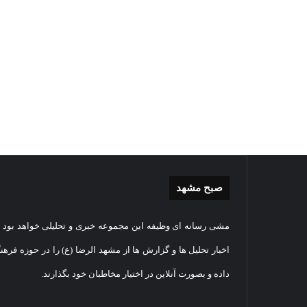
صبح مشهد
گزارش
غباررو
مشی رسانه ای وظیفه این مجموعه خبری و تحلیلی خواهد بود و
تصویری
مضجع
اقامه
نورانی
اخبار تحلیل ها و گزارش ها از مشهد الرضا (ع) را در حوزه فرهن
نماز
امام
داده و بصورت آنلاین در اختیار مخاطبان خود بگذارند.
عید
رضا(عل
سعید
السلام
1405-03-06
قربان
+