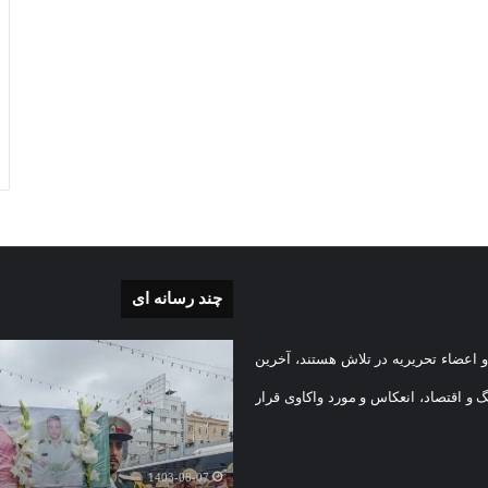
چند رسانه ای
بی
گزارش
 اعضاء تحریریه در تلاش هستند، آخرین
تصویری
تشییع
گ و اقتصاد، انعکاس و مورد واکاوی قرار
پیکر
یه
مطهر
)
شهید
1403-08-07
امنیت