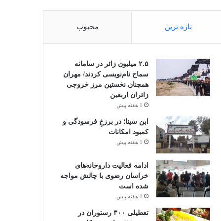
تازه ترین
محبوب
۲.۵ میلیون زائر در سامانه
سماح نام‌نویسی کردند/ مهران
همچنان نخستین مرز خروجی
زائران اربعین
1 هفته پیش
ابن سینا؛ در برزخِ فرسودگی و
کمبود امکانات
1 هفته پیش
ادامه فعالیت داروخانه‌های
خراسان رضوی با چالش مواجه
شده است
1 هفته پیش
تعطیلی ۳۰۰ رستوران در