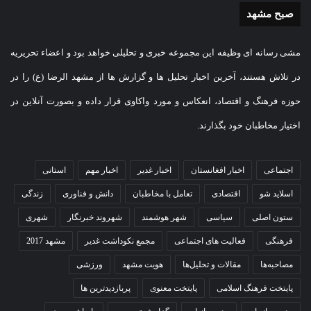
صبح مشهد
مشی رسانه ای وظیفه این مجموعه خبری و تحلیلی خواهد بود و اعضاء تحریریه
در تلاش هستند، آخرین اخبار تحلیل ها و گزارش ها از مشهد الرضا (ع) را در
حوزه فرهنگ و اقتصاد، انعکاس و مورد واکاوی قرار داده و بصورت آنلاین در
اختیار مخاطبان خود بگذارند.
اجتماعی
اخبار افغانستان
اخبار غدیر
اخبار مهم
استانی
اسلاید شو
اقتصادی
تعامل با مخاطبان
دانش و فناوری
زندگی
ستون اصلی
سیاسی
شهر هوشمند
شهروند خبرنگار
شهری
فرهنگی
فعالیت های اجتماعی
مجمع نکوداشت غدیر
مشهد 2017
مصاحبه‌ها
مقالات و تحلیل‌ها
هویت مشهد
ورزشی
پایتخت فرهنگ اسلامی
پایتخت معنوی
پربازدیدترین ها