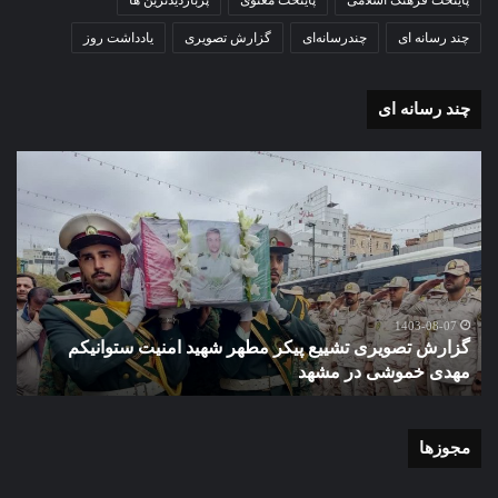
پایتخت فرهنگ اسلامی
پایتخت معنوی
پربازدیدترین ها
چند رسانه ای
چندرسانه‌ای
گزارش تصویری
یادداشت روز
چند رسانه ای
گزارش
گزا
تصویری
تصو
تشییع
آغاز
پیکر
سا
مطهر
تحص
شهید
دبی
امنیت
نمو
گ
ستوانیکم
دول
1403-08-07
گزارش تصویری تشییع پیکر مطهر شهید امنیت ستوانیکم
د
مهدی
دخت
مهدی خموشی در مشهد
ش
خموشی
کوث
در
با
مشهد
حضو
منط
مجوزها
یک
و