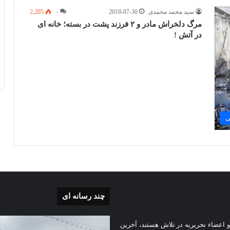
سید محمد محمدی
2018-07-30
۰
2,205
مرگ دلخراش مادر و ۲ فرزند پشت در بسته؛ خانه ای
در آتش !
ی
چند رسانه ای
بی
گزارش
 اعضاء تحریریه در تلاش هستند، آخرین