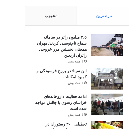
تازه ترین
محبوب
۲.۵ میلیون زائر در سامانه
سماح نام‌نویسی کردند/ مهران
همچنان نخستین مرز خروجی
زائران اربعین
1 هفته پیش
ابن سینا؛ در برزخِ فرسودگی و
کمبود امکانات
1 هفته پیش
ادامه فعالیت داروخانه‌های
خراسان رضوی با چالش مواجه
شده است
1 هفته پیش
تعطیلی ۳۰۰ رستوران در