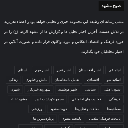
صبح مشهد
مشی رسانه ای وظیفه این مجموعه خبری و تحلیلی خواهد بود و اعضاء تحریریه
در تلاش هستند، آخرین اخبار تحلیل ها و گزارش ها از مشهد الرضا (ع) را در
حوزه فرهنگ و اقتصاد، انعکاس و مورد واکاوی قرار داده و بصورت آنلاین در
اختیار مخاطبان خود بگذارند.
اجتماعی
اخبار افغانستان
اخبار غدیر
اخبار مهم
استانی
اسلاید شو
اقتصادی
تعامل با مخاطبان
دانش و فناوری
زندگی
ستون اصلی
سیاسی
شهر هوشمند
شهروند خبرنگار
شهری
فرهنگی
فعالیت های اجتماعی
مجمع نکوداشت غدیر
مشهد 2017
مصاحبه‌ها
مقالات و تحلیل‌ها
هویت مشهد
ورزشی
پایتخت فرهنگ اسلامی
پایتخت معنوی
پربازدیدترین ها