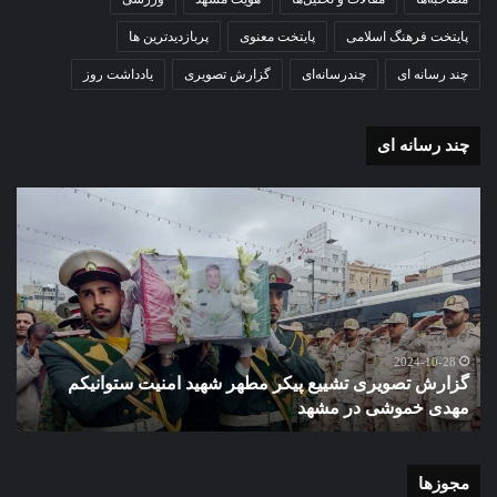
پایتخت فرهنگ اسلامی
پایتخت معنوی
پربازدیدترین ها
چند رسانه ای
چندرسانه‌ای
گزارش تصویری
یادداشت روز
چند رسانه ای
گزارش
گزا
تصویری
تصو
تشییع
آغاز
پیکر
سا
مطهر
تحص
شهید
دبی
امنیت
نمو
گ
ستوانیکم
دول
2024-10-28
گزارش تصویری تشییع پیکر مطهر شهید امنیت ستوانیکم
د
مهدی
دخت
مهدی خموشی در مشهد
ش
خموشی
کوث
در
با
مشهد
حضو
منط
مجوزها