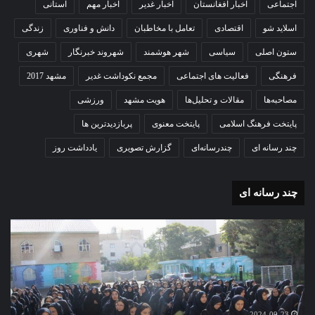
اجتماعی
اخبار افغانستان
اخبار غدیر
اخبار مهم
استانی
اسلاید شو
اقتصادی
تعامل با مخاطبان
دانش و فناوری
زندگی
ستون اصلی
سیاسی
شهر هوشمند
شهروند خبرنگار
شهری
فرهنگی
فعالیت های اجتماعی
مجمع نکوداشت غدیر
مشهد 2017
مصاحبه‌ها
مقالات و تحلیل‌ها
هویت مشهد
ورزشی
پایتخت فرهنگ اسلامی
پایتخت معنوی
پربازدیدترین ها
چند رسانه ای
چندرسانه‌ای
گزارش تصویری
یادداشت روز
چند رسانه ای
گزارش
مو
تصویری
گرا
آغاز
دهک
سال
مدر
تحصیلی
ور
دبیرستان
مش
نمونه
2024-09-23