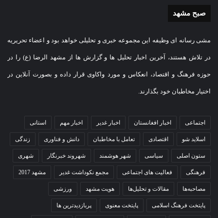
صبح مشهد
مشی رسانه ای وظیفه این مجموعه خبری و تحلیلی خواهد بود و اعضاء تحریریه
در تلاش هستند، آخرین اخبار تحلیل ها و گزارش ها از مشهد الرضا (ع) را در
حوزه فرهنگ و اقتصاد، انعکاس و مورد واکاوی قرار داده و بصورت آنلاین در
اختیار مخاطبان خود بگذارند.
اجتماعی
اخبار افغانستان
اخبار غدیر
اخبار مهم
استانی
اسلاید شو
اقتصادی
تعامل با مخاطبان
دانش و فناوری
زندگی
ستون اصلی
سیاسی
شهر هوشمند
شهروند خبرنگار
شهری
فرهنگی
فعالیت های اجتماعی
مجمع نکوداشت غدیر
مشهد 2017
مصاحبه‌ها
مقالات و تحلیل‌ها
هویت مشهد
ورزشی
پایتخت فرهنگ اسلامی
پایتخت معنوی
پربازدیدترین ها