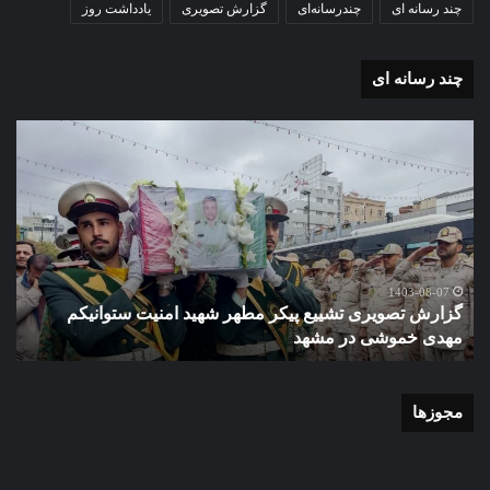
چند رسانه ای
چندرسانه‌ای
گزارش تصویری
یادداشت روز
چند رسانه ای
گزارش
گزا
تصویری
تصو
تشییع
آغاز
پیکر
سا
مطهر
تحص
شهید
دبی
امنیت
نمو
گ
ستوانیکم
دول
1403-08-07
گزارش تصویری تشییع پیکر مطهر شهید امنیت ستوانیکم
د
مهدی
دخت
مهدی خموشی در مشهد
ش
خموشی
کوث
در
با
مشهد
حضو
منط
مجوزها
یک
و
نای