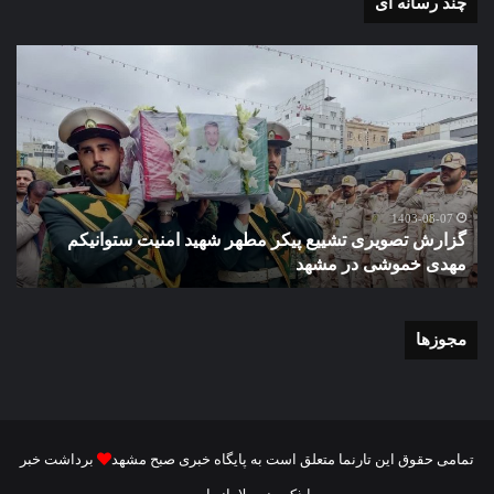
چند رسانه ای
گزارش
گزا
تصویری
تصو
تشییع
آغاز
پیکر
سا
مطهر
تحص
شهید
دبی
امنیت
نمو
گ
ستوانیکم
دول
1403-08-07
گزارش تصویری تشییع پیکر مطهر شهید امنیت ستوانیکم
د
مهدی
دخت
مهدی خموشی در مشهد
ش
خموشی
کوث
در
با
مشهد
حضو
منط
مجوزها
یک
و
نای
رئی
شور
تمامی حقوق این تارنما متعلق است به پایگاه خبری صبح مشهد
برداشت خبر
شه