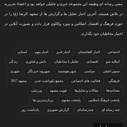
مشی رسانه ای وظیفه این مجموعه خبری و تحلیلی خواهد بود و اعضاء تحریریه
در تلاش هستند، آخرین اخبار تحلیل ها و گزارش ها از مشهد الرضا (ع) را در
حوزه فرهنگ و اقتصاد، انعکاس و مورد واکاوی قرار داده و بصورت آنلاین در
اختیار مخاطبان خود بگذارند.
اجتماعی
اخبار افغانستان
اخبار غدیر
اخبار مهم
استانی
اسلاید شو
اقتصادی
تعامل با مخاطبان
دانش و فناوری
زندگی
ستون اصلی
سیاسی
شهر هوشمند
شهروند خبرنگار
شهری
فرهنگی
فعالیت های اجتماعی
مجمع نکوداشت غدیر
مشهد 2017
مصاحبه‌ها
مقالات و تحلیل‌ها
هویت مشهد
ورزشی
پایتخت فرهنگ اسلامی
پایتخت معنوی
پربازدیدترین ها
چند رسانه ای
چندرسانه‌ای
گزارش تصویری
یادداشت روز