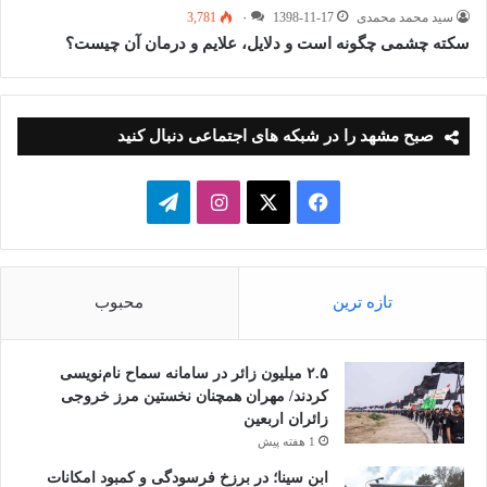
سید محمد محمدی
1398-11-17
۰
3,781
سکته چشمی چگونه است و دلایل، علایم و درمان آن چیست؟
صبح مشهد را در شبکه های اجتماعی دنبال کنید
فیسبوک
ایکس
اینستاگرام
تلگرام
تازه ترین
محبوب
۲.۵ میلیون زائر در سامانه سماح نام‌نویسی
کردند/ مهران همچنان نخستین مرز خروجی
زائران اربعین
1 هفته پیش
ابن سینا؛ در برزخِ فرسودگی و کمبود امکانات