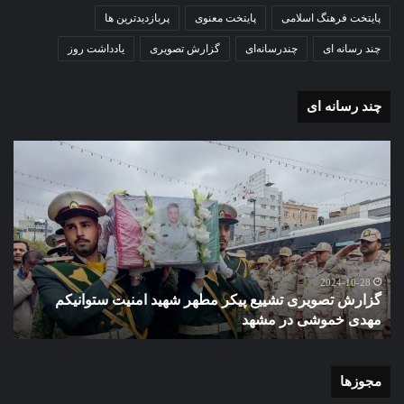
پایتخت فرهنگ اسلامی
پایتخت معنوی
پربازدیدترین ها
چند رسانه ای
چندرسانه‌ای
گزارش تصویری
یادداشت روز
چند رسانه ای
گزارش
گزا
تصویری
تصو
تشییع
آغاز
پیکر
سا
مطهر
تحص
شهید
دبی
امنیت
نمو
گ
ستوانیکم
دول
2024-10-28
گزارش تصویری تشییع پیکر مطهر شهید امنیت ستوانیکم
د
مهدی
دخت
مهدی خموشی در مشهد
ش
خموشی
کوث
در
با
مشهد
حضو
منط
مجوزها
یک