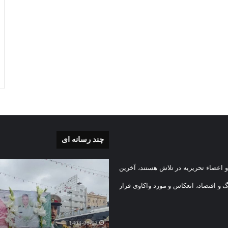
چند رسانه ای
بی
گزارش
 اعضاء تحریریه در تلاش هستند، آخرین
تصویری
تشییع
گ و اقتصاد، انعکاس و مورد واکاوی قرار
پیکر
یه
مطهر
)
شهید
1403-08-07
امنیت