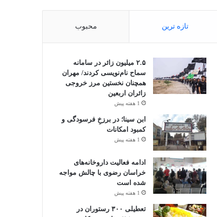
تازه ترین
محبوب
۲.۵ میلیون زائر در سامانه
سماح نام‌نویسی کردند/ مهران
همچنان نخستین مرز خروجی
زائران اربعین
1 هفته پیش
ابن سینا؛ در برزخِ فرسودگی و
کمبود امکانات
1 هفته پیش
ادامه فعالیت داروخانه‌های
خراسان رضوی با چالش مواجه
شده است
1 هفته پیش
تعطیلی ۳۰۰ رستوران در