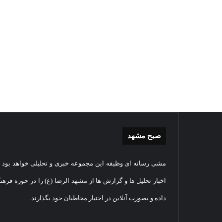
صبح مشهد
گزارش
غباررو
مشی رسانه ای وظیفه این مجموعه خبری و تحلیلی خواهد بود و
تصویری
مضجع
اقامه
نورانی
اخبار تحلیل ها و گزارش ها از مشهد الرضا (ع) را در حوزه فرهن
نماز
امام
داده و بصورت آنلاین در اختیار مخاطبان خود بگذارند.
عید
رضا(عل
سعید
السلام
1405-03-06
قربان
+