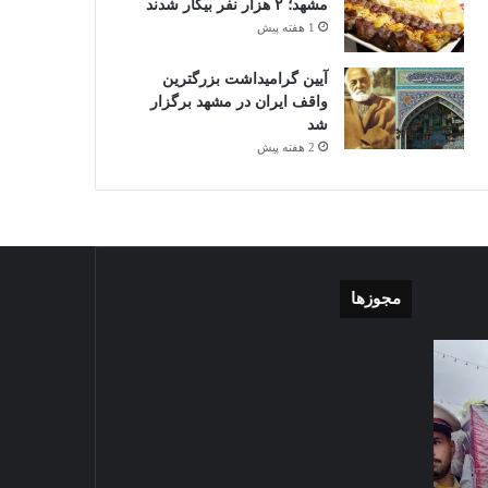
مشهد؛ ۲ هزار نفر بیکار شدند
1 هفته پیش
آیین گرامیداشت بزرگترین
واقف ایران در مشهد برگزار
شد
2 هفته پیش
مجوزها
گزارش
موشن
تصویری
گرافی
آغاز
دهکده
سال
مدرن
1403-07-02
تحصیلی
ورزشی
گزارش تصویری آغاز سال
دبیرستان
مشهد
تحصیلی دبیرستان نمونه دولتی
نمونه