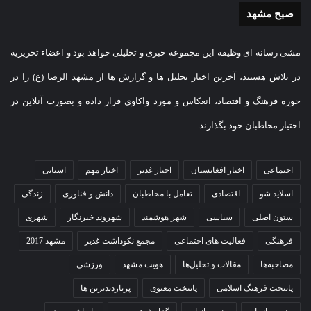
صبح مشهد
مشی رسانه ای وظیفه این مجموعه خبری و تحلیلی خواهد بود و اعضاء تحریریه
در تلاش هستند، آخرین اخبار تحلیل ها و گزارش ها از مشهد الرضا (ع) را در
حوزه فرهنگ و اقتصاد، انعکاس و مورد واکاوی قرار داده و بصورت آنلاین در
اختیار مخاطبان خود بگذارند.
اجتماعی
اخبار افغانستان
اخبار غدیر
اخبار مهم
استانی
اسلاید شو
اقتصادی
تعامل با مخاطبان
دانش و فناوری
زندگی
ستون اصلی
سیاسی
شهر هوشمند
شهروند خبرنگار
شهری
فرهنگی
فعالیت های اجتماعی
مجمع نکوداشت غدیر
مشهد 2017
مصاحبه‌ها
مقالات و تحلیل‌ها
هویت مشهد
ورزشی
پایتخت فرهنگ اسلامی
پایتخت معنوی
پربازدیدترین ها