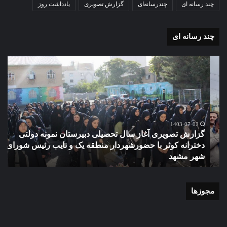
چند رسانه ای
چندرسانه‌ای
گزارش تصویری
یادداشت روز
چند رسانه ای
گزارش
مو
تصویری
گرا
آغاز
دهک
سال
مدر
تحصیلی
ور
دبیرستان
مش
نمونه
1403-07-02
گزارش تصویری آغاز سال تحصیلی دبیرستان نمونه دولتی
دولتی
دخترانه کوثر با حضورشهردار منطقه یک و نایب رئیس شورای
دخترانه
شهر مشهد
م
کوثر
با
حضورشهردار
منطقه
مجوزها
یک
و
نایب