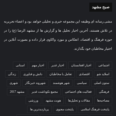
صبح مشهد
مشی رسانه ای وظیفه این مجموعه خبری و تحلیلی خواهد بود و اعضاء تحریریه
در تلاش هستند، آخرین اخبار تحلیل ها و گزارش ها از مشهد الرضا (ع) را در
حوزه فرهنگ و اقتصاد، انعکاس و مورد واکاوی قرار داده و بصورت آنلاین در
اختیار مخاطبان خود بگذارند.
اجتماعی
اخبار افغانستان
اخبار غدیر
اخبار مهم
استانی
اسلاید شو
اقتصادی
تعامل با مخاطبان
دانش و فناوری
زندگی
ستون اصلی
سیاسی
شهر هوشمند
شهروند خبرنگار
شهری
فرهنگی
فعالیت های اجتماعی
مجمع نکوداشت غدیر
مشهد 2017
مصاحبه‌ها
مقالات و تحلیل‌ها
هویت مشهد
ورزشی
پایتخت فرهنگ اسلامی
پایتخت معنوی
پربازدیدترین ها