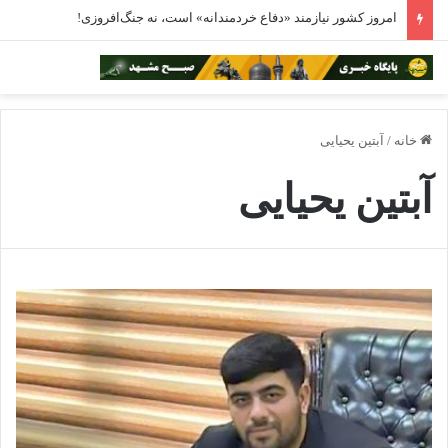
امروز کشور نیازمند «دفاع خردمندانه» است، نه جنگ‌افروزی!
خانه
/
آبتین یحیایی
آبتین یحیایی