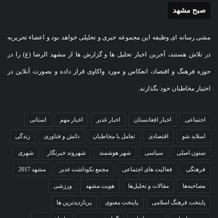
صبح مشهد
مشی رسانه ای وظیفه این مجموعه خبری و تحلیلی خواهد بود و اعضاء تحریریه
در تلاش هستند، آخرین اخبار تحلیل ها و گزارش ها از مشهد الرضا (ع) را در
حوزه فرهنگ و اقتصاد، انعکاس و مورد واکاوی قرار داده و بصورت آنلاین در
اختیار مخاطبان خود بگذارند.
اجتماعی
اخبار افغانستان
اخبار غدیر
اخبار مهم
استانی
اسلاید شو
اقتصادی
تعامل با مخاطبان
دانش و فناوری
زندگی
ستون اصلی
سیاسی
شهر هوشمند
شهروند خبرنگار
شهری
فرهنگی
فعالیت های اجتماعی
مجمع نکوداشت غدیر
مشهد 2017
مصاحبه‌ها
مقالات و تحلیل‌ها
هویت مشهد
ورزشی
پایتخت فرهنگ اسلامی
پایتخت معنوی
پربازدیدترین ها