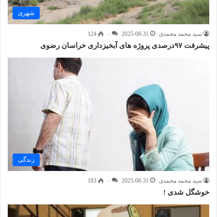
شهری
سید محمد محمدی
2025-08-31
۰
124
پیشرفت ۹۷درصدی پروژه های آبخیزداری خراسان رضوی
زندگی
سید محمد محمدی
2025-08-31
۰
183
خوشگل شدی !