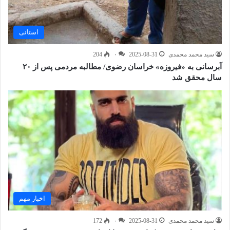
استانی
سید محمد محمدی
2025-08-31
۰
204
آبرسانی به «فیروزه» خراسان رضوی/ مطالبه مردمی پس از ۲۰
سال محقق شد
اخبار مهم
سید محمد محمدی
2025-08-31
۰
172