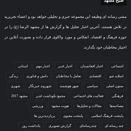
صبح مشهد
مشی رسانه ای وظیفه این مجموعه خبری و تحلیلی خواهد بود و اعضاء تحریریه
در تلاش هستند، آخرین اخبار تحلیل ها و گزارش ها از مشهد الرضا (ع) را در
حوزه فرهنگ و اقتصاد، انعکاس و مورد واکاوی قرار داده و بصورت آنلاین در
اختیار مخاطبان خود بگذارند.
اجتماعی
اخبار افغانستان
اخبار غدیر
اخبار مهم
استانی
اسلاید شو
اقتصادی
تعامل با مخاطبان
دانش و فناوری
زندگی
ستون اصلی
سیاسی
شهر هوشمند
شهروند خبرنگار
شهری
فرهنگی
فعالیت های اجتماعی
مجمع نکوداشت غدیر
مشهد 2017
مصاحبه‌ها
مقالات و تحلیل‌ها
هویت مشهد
ورزشی
پایتخت فرهنگ اسلامی
پایتخت معنوی
پربازدیدترین ها
چند رسانه ای
چندرسانه‌ای
گزارش تصویری
یادداشت روز