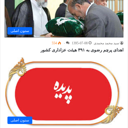
ستون اصلی
سید محمد محمدی
1395-07-08
۰
554
اهدای پرچم رضوی به ۳۹۱ هیئت عزاداری کشور
ستون اصلی