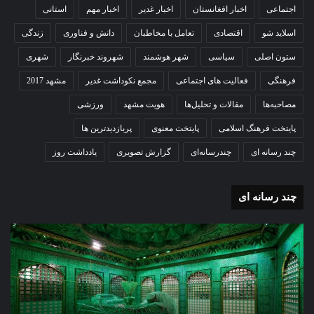
اجتماعی
اخبار افغانستان
اخبار غدیر
اخبار مهم
استانی
اسلاید شو
اقتصادی
تعامل با مخاطبان
دانش و فناوری
زندگی
ستون اصلی
سیاسی
شهر هوشمند
شهروند خبرنگار
شهری
فرهنگی
فعالیت های اجتماعی
مجمع نکوداشت غدیر
مشهد 2017
مصاحبه‌ها
مقالات و تحلیل‌ها
هویت مشهد
ورزشی
پایتخت فرهنگ اسلامی
پایتخت معنوی
پربازدیدترین ها
چند رسانه ای
چندرسانه‌ای
گزارش تصویری
یادداشت روز
چند رسانه ای
گزارش
گز
تصویری
تص
تشییع
آغا
پیکر
سا
مطهر
تح
شهید
دب