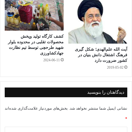
dl
t
ک
y
گذ
ار
ی
کشف کارگاه تولید وپخش
محصولات تقلبی در محدوده بلوار
شهید طرحچی توسط تیم نظارت
آیت الله علم‌الهدی؛ شکل گیری
جهادکشاورزی
فرهنگ اشتغال دانش بنیان در
2024-06-11
کشور ضرورت دارد
2019-05-02
دیدگاهتان را بنویسید
نشانی ایمیل شما منتشر نخواهد شد.
بخش‌های موردنیاز علامت‌گذاری شده‌اند
*
د