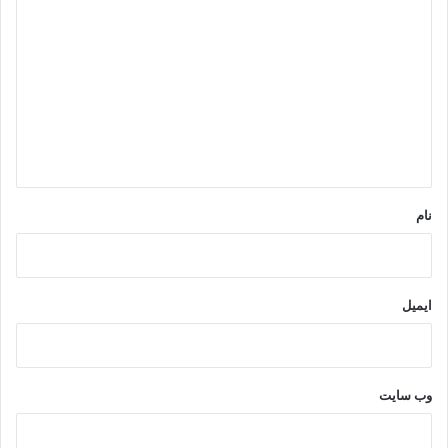
ی
د
گ
ا
ه
*
نام
ایمیل
وب‌ سایت