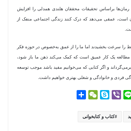
 و رمان‌ها براساس تحقیقات محققان هلندی همدلی را افزایش
وان است، عمقی می‌دهد که درک کنند زندگی اجتماعی منفک از
ت.
ابط را سرعت بخشیدند اما ما را از عمق به‌خصوص در حوزه فکر
. مطالعه یک کار عمیق است که کمک می‌کند ذهن ما باز شود،
رمی‌گرداند و اگر کتابی که می‌خوانیم مفید باشد موجب توسعه
گی فردی و خانوادگی و شغلی بهتری خواهیم داشت.
Li
Vi
S
W
ا
ne
be
ky
e
ش
r
pe
C
تر
د
کتاب و کتابخوانی
g
ha
ا