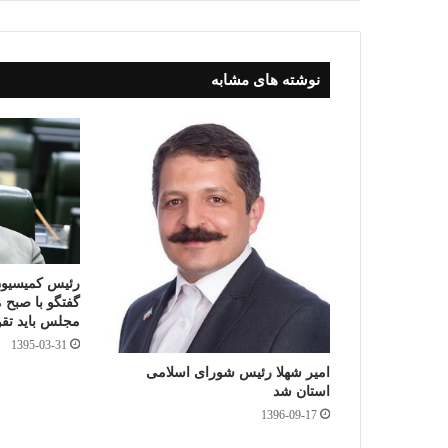
nk
en
pp
m
dl
y
نوشته های مشابه
رئیس کمیسیو
گفتگو با صبح
مجلس باید تق
1395-03-31
امیر شهلا رئیس شورای اسلامی
استان شد
1396-09-17