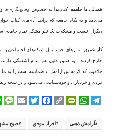
همدلی با جامعه
| کتاب‌ها به خصوص وقایع‌نگاری‌ها
می‌دهد و به نگاه جامعه که برایند آدم‌های کتاب خ
دیگران نیست و مشکلات یک نفر مشکل تمام جامعه اس
کار عمیق
| ابزارهای جدید مثل شبکه‌های اجتماعی رو
خارج کردند ، به همین دلیل هم مدام آشفتگی دارند
خلاقیت که لازمه‌اش آرامش و طمانینه است را به ما ب
فردی و خودیاری و خودشناسی می‌شود و در نتیجه زند
M
E
T
Fa
C
Pr
W
Te
es
m
wi
ce
op
in
ha
le
sa
ail
tte
bo
y
tF
ts
gr
آرامش ذهنی
افراد موفق
صبح مشه
e
r
ok
Li
ri
A
a